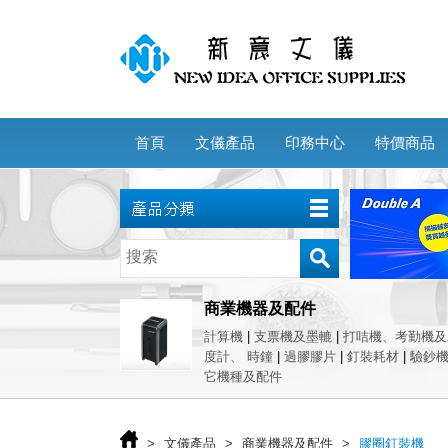
首頁
文儀產品
印務中心
特價商品
商業機器及配件
計算機
|
支票機及墨轆
|
打咭機、考勤機及
度計、 時鐘
|
過膠膠片
|
釘裝耗材
|
驗鈔
它機種及配件
>
文儀產品
>
商業機器及配件
>
膠圈釘裝機