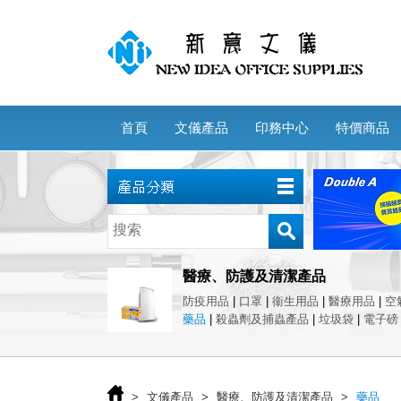
首頁
文儀產品
印務中心
特價商品
醫療、防護及清潔產品
防疫用品
|
口罩
|
衞生用品
|
醫療用品
|
空
藥品
|
殺蟲劑及捕蟲產品
|
垃圾袋
|
電子磅
>
文儀產品
>
醫療、防護及清潔產品
>
藥品