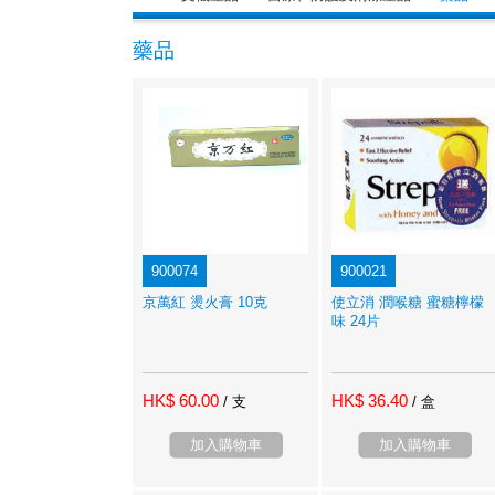
藥品
900074
900021
京萬紅 燙火膏 10克
使立消 潤喉糖 蜜糖檸檬
味 24片
HK$ 60.00
HK$ 36.40
/ 支
/ 盒
加入購物車
加入購物車