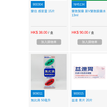
900304
NH5134
樂信 感冒靈 15片
樂敦製藥 新V樂敦眼藥水
13ml
HK$ 38.00
HK$ 90.00
/ 盒
/ 盒
加入購物車
加入購物車
909011
900015
無比滴 50毫升
益達 胃片 20片