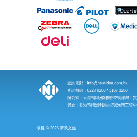
查詢電郵：
info@new-idea.com.hk
查詢熱線：8228 0280 / 3107 3200
辦公室：香港鴨脷洲利樂街2號海灣工貿中
貨倉：香港鴨脷洲利樂街2號海灣工貿中心
版權 © 2026 新意文儀