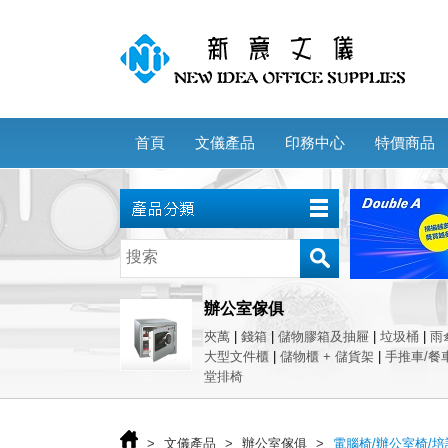
首頁
文儀產品
印務中心
特價商品
辦公室傢俱
夾萬
|
錢箱
|
儲物膠箱及抽屜
|
垃圾桶
|
雨
大型文件櫃
|
儲物櫃 + 儲貨架
|
手推車/餐
堂排椅
>
文儀產品
>
辦公室傢俱
>
電腦椅/辦公室椅/