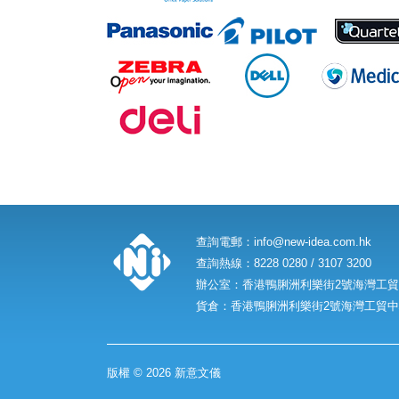
查詢電郵：
info@new-idea.com.hk
查詢熱線：8228 0280 / 3107 3200
辦公室：香港鴨脷洲利樂街2號海灣工貿中
貨倉：香港鴨脷洲利樂街2號海灣工貿中心
版權 © 2026 新意文儀