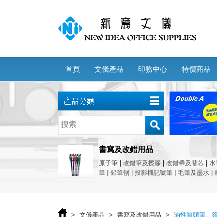
首頁
文儀產品
印務中心
特價商品
書寫及改錯用品
原子筆
|
改錯筆及擦膠
|
改錯帶及替芯
|
水
筆
|
鉛筆刨
|
投影機記號筆
|
毛筆及墨水
|
>
文儀產品
>
書寫及改錯用品
>
油性箱頭筆、