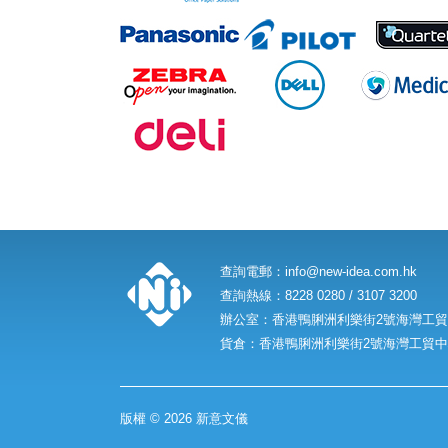
查詢電郵：
info@new-idea.com.hk
查詢熱線：8228 0280 / 3107 3200
辦公室：香港鴨脷洲利樂街2號海灣工貿中
貨倉：香港鴨脷洲利樂街2號海灣工貿中心
版權 © 2026 新意文儀