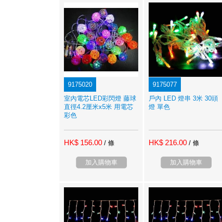
9175020
9175077
室內電芯LED彩閃燈 藤球
戶內 LED 燈串 3米 30頭
直徑4.2厘米x5米 用電芯
燈 單色
彩色
HK$ 156.00
HK$ 216.00
/ 條
/ 條
加入購物車
加入購物車