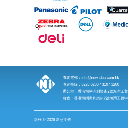
查詢電郵：
info@new-idea.com.hk
查詢熱線：8228 0280 / 3107 3200
辦公室：香港鴨脷洲利樂街2號海灣工貿中
貨倉：香港鴨脷洲利樂街2號海灣工貿中心
版權 © 2026 新意文儀