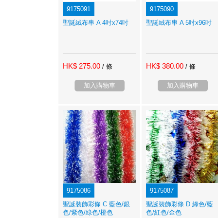
9175091
9175090
聖誕絨布串 A 4吋x74吋
聖誕絨布串 A 5吋x96吋
HK$ 275.00
HK$ 380.00
/ 條
/ 條
加入購物車
加入購物車
9175086
9175087
聖誕裝飾彩條 C 藍色/銀
聖誕裝飾彩條 D 綠色/藍
色/紫色/綠色/橙色
色/紅色/金色