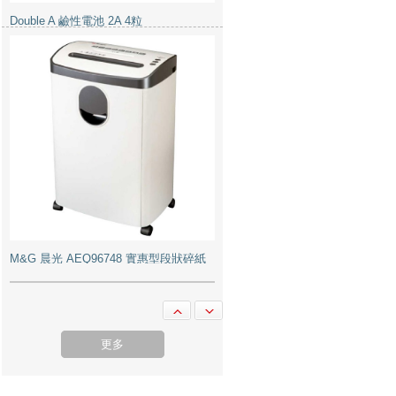
M&G 晨光 AEQ96748 實惠型段狀碎紙
機 4毫米x27毫米 12張 (discontinued)
Sivic C20A 資料簿 A4 20頁 藍色
更多