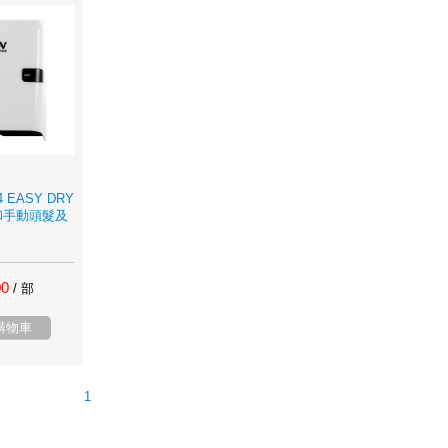
04 EASY DRY
動和手動頭髮及
00
/ 部
購物車
1