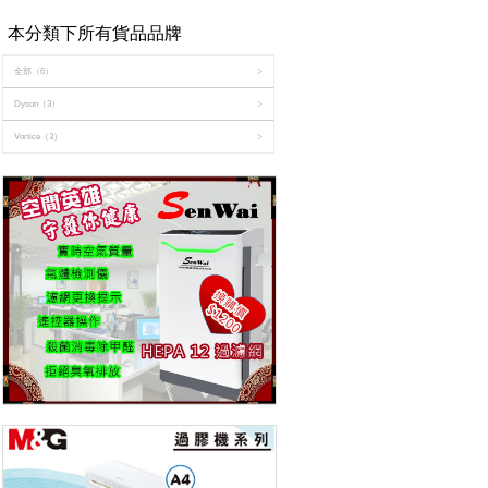
本分類下所有貨品品牌
全部
（6）
>
Dyson
（3）
>
Vortice
（3）
>