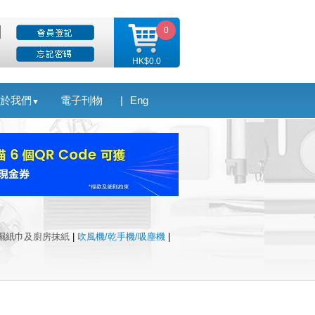
0
HK$0.0
於我們
電子刊物
|
Eng
▼
濕紙巾及廚房抹紙
|
吹風機/乾手機/吸塵機
|