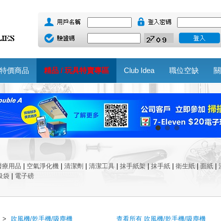
特價商品
精品 / 玩具特賣專區
Club Idea
職位空缺
關
醫療用品
|
空氣淨化機
|
清潔劑
|
清潔工具
|
抹手紙架
|
抹手紙
|
衛生紙
|
面紙
|
圾袋
|
電子磅
>
吹風機/乾手機/吸塵機
查看所有 吹風機/乾手機/吸塵機