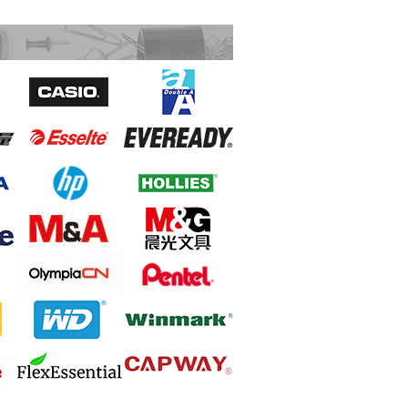
Canon LBP6030W 鐳射打印機 A4
Sivic C20A 資料簿 A4 20頁 黑色