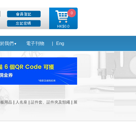
0
HK$0.0
於我們
電子刊物
|
Eng
▼
白板用品
|
人名座
|
証件套、証件夾及頸繩
|
展