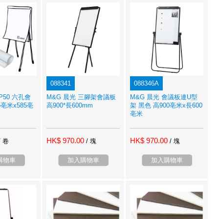
088341
088346A
FP50 六孔會
M&G 晨光 三腳架會議板
M&G 晨光 會議板連U型
5亳米x585亳
高900*長600mm
架 黑色 高900亳米x長600
亳米
HK$ 970.00
HK$ 970.00
/ 卷
/ 塊
/ 塊
購物車
加入購物車
加入購物車