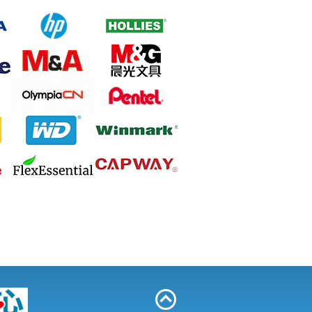
Pentel Floatune 0.5 BZN205 筆 - Black
M&G 晨光 AEQ96705 大型粉粒狀碎紙
機 2毫米x10毫米 15張