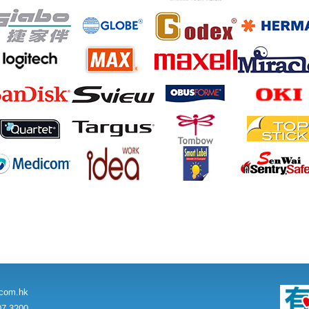
.com.hk
7 3200