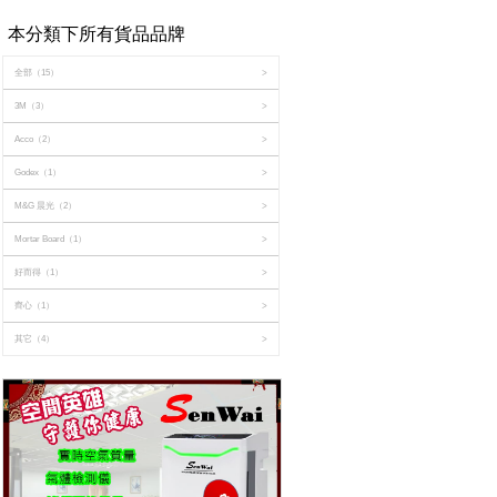
本分類下所有貨品品牌
全部
（15）
>
3M
（3）
>
Acco
（2）
>
Godex
（1）
>
M&G 晨光
（2）
>
Mortar Board
（1）
>
好而得
（1）
>
齊心
（1）
>
其它
（4）
>