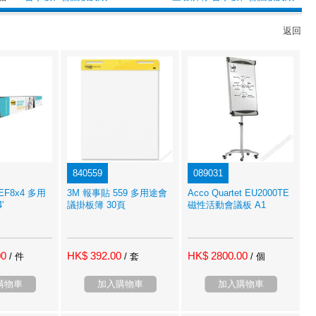
返回
840559
089031
 DEF8x4 多用
3M 報事貼 559 多用途會
Acco Quartet EU2000TE
'
議掛板簿 30頁
磁性活動會議板 A1
00
HK$ 392.00
HK$ 2800.00
/ 件
/ 套
/ 個
購物車
加入購物車
加入購物車