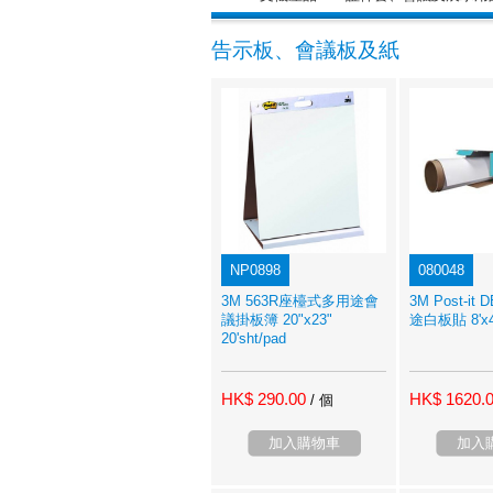
告示板、會議板及紙
NP0898
080048
3M 563R座檯式多用途會
3M Post-it
議掛板簿 20"x23"
途白板貼 8'x4
20'sht/pad
HK$ 290.00
HK$ 1620.
/ 個
加入購物車
加入