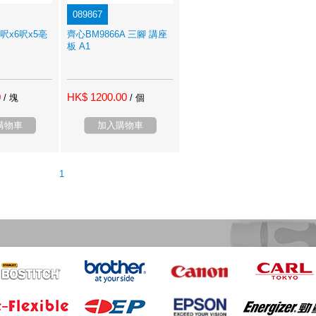
089867
呎x6呎x5亳
齊心BM9866A 三腳 講座
板 A1
0
HK$ 1200.00
/ 塊
/ 個
購物車
加入購物車
1