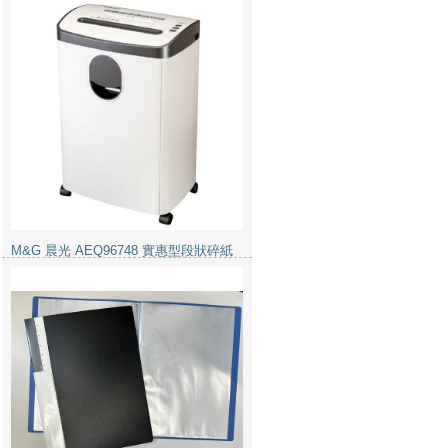
M&G 晨光 AEQ96748 實惠型段狀碎紙
機 4毫米x27毫米 12張 (discontinued)