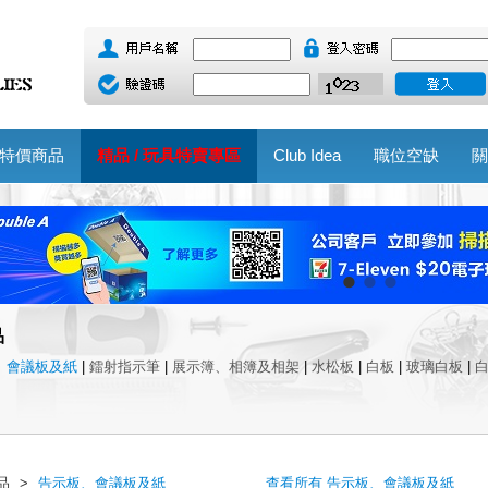
特價商品
精品 / 玩具特賣專區
Club Idea
職位空缺
關
品
、會議板及紙
|
鐳射指示筆
|
展示簿、相簿及相架
|
水松板
|
白板
|
玻璃白板
|
品
>
告示板、會議板及紙
查看所有 告示板、會議板及紙