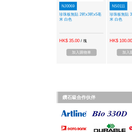
NJ0069
NS0111
珍珠板無貼 2呎x3呎x5亳
珍珠板無貼 3
米 白色
米 白色
HK$ 35.00
HK$ 100.0
/ 塊
加入購物車
加入
鑽石級合作伙伴