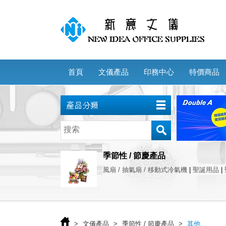
首頁
文儀產品
印務中心
特價商品
季節性 / 節慶產品
風扇 / 抽氣扇 / 移動式冷氣機
|
聖誕用品
|
>
文儀產品
>
季節性 / 節慶產品
>
其他