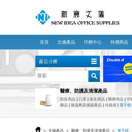
首頁
文儀產品
印務中心
特價商品
醫療、防護及清潔產品
防疫用品
|
口罩
|
衞生用品
|
醫療用品
|
空
藥品
|
殺蟲劑及捕蟲產品
|
垃圾袋
|
電子磅
>
文儀產品
>
醫療、防護及清潔產品
>
電子磅