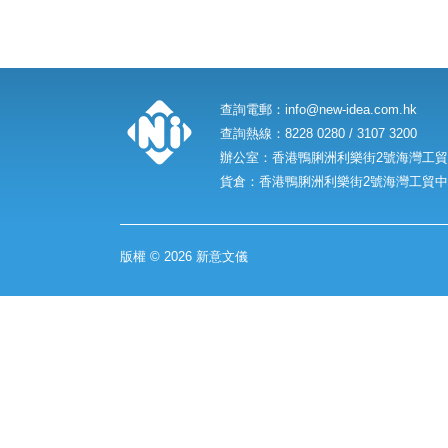
查詢電郵：
info@new-idea.com.hk
查詢熱線：8228 0280 / 3107 3200
辦公室：香港鴨脷洲利樂街2號海灣工貿中
貨倉：香港鴨脷洲利樂街2號海灣工貿中心
版權 © 2026 新意文儀