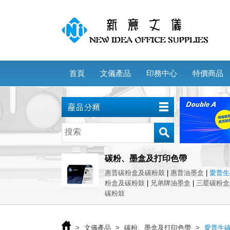
首頁
文儀產品
印務中心
特價商品
碳粉、墨盒及打印色帶
惠普碳粉盒及碳粉鼓
|
惠普油墨盒
|
愛普
粉盒及碳粉鼓
|
兄弟牌油墨盒
|
三星碳粉盒
碳粉鼓
>
文儀產品
>
碳粉、墨盒及打印色帶
>
愛普生