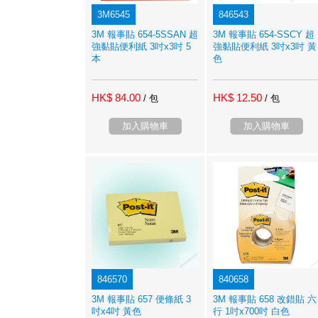
3M6545
846543
3M 報事貼 654-5SSAN 超
3M 報事貼 654-SSCY 超
強黏貼便利紙 3吋x3吋 5
強黏貼便利紙 3吋x3吋 黃
本
色
HK$ 84.00
HK$ 12.50
/ 包
/ 包
加入購物車
加入購物車
846570
840658
3M 報事貼 657 便條紙 3
3M 報事貼 658 改錯貼 六
吋x4吋 黃色
行 1吋x700吋 白色