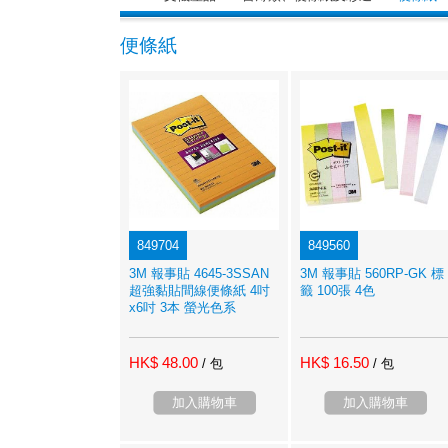
便條紙
849704
849560
3M 報事貼 4645-3SSAN
3M 報事貼 560RP-GK 標
超強黏貼間線便條紙 4吋
籤 100張 4色
x6吋 3本 螢光色系
HK$ 48.00
HK$ 16.50
/ 包
/ 包
加入購物車
加入購物車