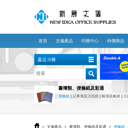
首頁
文儀產品
印務中心
特價商品
書簿類、便條紙及彩通
便條紙
|
記事簿及活頁紙
|
帳簿及帳紙
|
日
>
文儀產品
>
書簿類、便條紙及彩通
>
便條紙