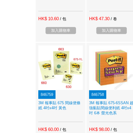
HK$ 10.60
HK$ 47.30
/ 包
/ 卷
加入購物車
加入購物車
846759
846758
3M 報事貼 675 間線便條
3M 報事貼 675-6SSAN 
紙 4吋x4吋 黃色
強黏貼間線便利紙 4吋x4
吋 6本 螢光色系
HK$ 60.00
HK$ 98.00
/ 包
/ 包