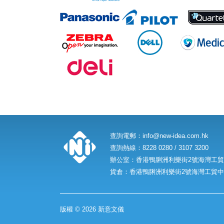
查詢電郵：
info@new-idea.com.hk
查詢熱線：8228 0280 / 3107 3200
辦公室：香港鴨脷洲利樂街2號海灣工貿中
貨倉：香港鴨脷洲利樂街2號海灣工貿中心
版權 © 2026 新意文儀