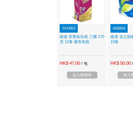
SF0063
669804
維達 至尊衛生紙 三層 170
維達 花之韻
克 12卷 紫色包裝
10卷
HK$ 47.00
HK$ 50.00
/ 包
加入購物車
加入