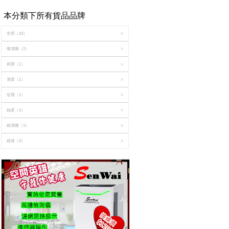
本分類下所有貨品品牌
全部
（10）
>
唯潔雅
（2）
>
得寶
（1）
>
潔柔
（1）
>
珍寶
（1）
>
絲柔
（1）
>
維潔雅
（1）
>
維達
（3）
>