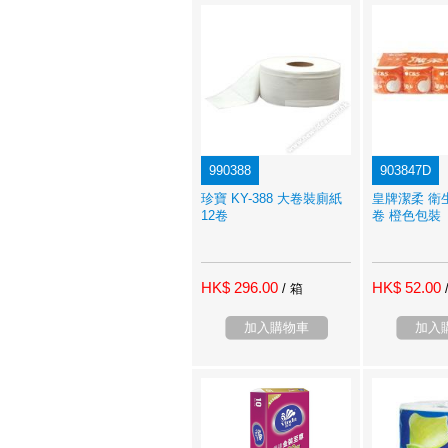
990388
903847D
珍寶 KY-388 大卷裝廁紙
皇牌潔柔 衛生
12卷
卷 橙色包裝
HK$ 296.00
HK$ 52.00
/ 箱
加入購物車
加入