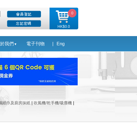
0
HK$0.0
於我們
電子刊物
|
Eng
▼
濕紙巾及廚房抹紙
|
吹風機/乾手機/吸塵機
|