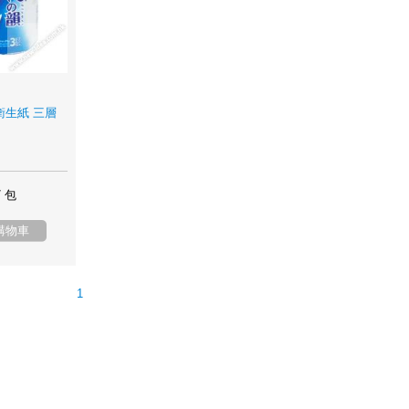
衛生紙 三層
/ 包
購物車
1