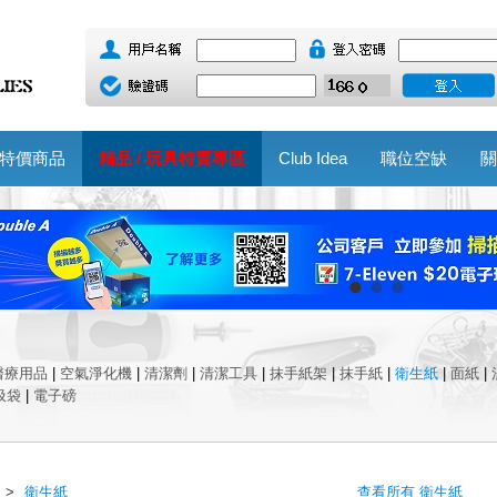
特價商品
精品 / 玩具特賣專區
Club Idea
職位空缺
關
醫療用品
|
空氣淨化機
|
清潔劑
|
清潔工具
|
抹手紙架
|
抹手紙
|
衛生紙
|
面紙
|
圾袋
|
電子磅
>
衛生紙
查看所有 衛生紙