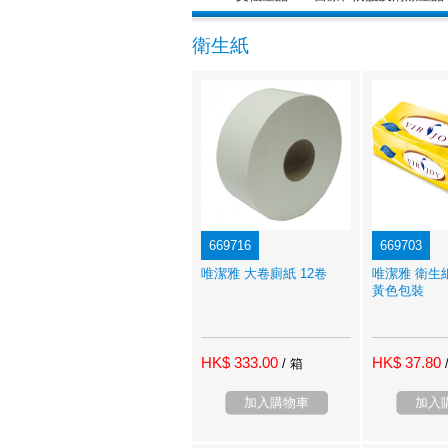
衛生紙
669716
669703
唯潔雅 大卷廁紙 12卷
唯潔雅 衛生紙
黃色包裝
HK$ 333.00
HK$ 37.80
/ 箱
加入購物車
加入