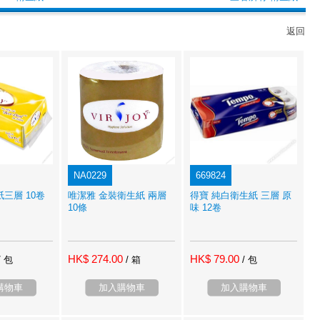
返回
NA0229
669824
三層 10卷
唯潔雅 金裝衛生紙 兩層
得寶 純白衛生紙 三層 原
10條
味 12卷
HK$ 274.00
HK$ 79.00
/ 包
/ 箱
/ 包
購物車
加入購物車
加入購物車