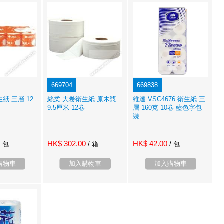
669704
669838
紙 三層 12
絲柔 大卷衛生紙 原木漿
維達 VSC4676 衛生紙 三
9.5厘米 12卷
層 160克 10卷 藍色字包
裝
HK$ 302.00
HK$ 42.00
/ 包
/ 箱
/ 包
購物車
加入購物車
加入購物車