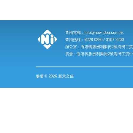
查詢電郵：
info@new-idea.com.hk
查詢熱線：8228 0280 / 3107 3200
辦公室：香港鴨脷洲利樂街2號海灣工貿中
貨倉：香港鴨脷洲利樂街2號海灣工貿中心
版權 © 2026 新意文儀