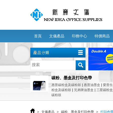
首頁
文儀產品
印務中心
特價商品
碳粉、墨盒及打印色帶
惠普碳粉盒及碳粉鼓
|
惠普油墨盒
|
愛普
粉盒及碳粉鼓
|
兄弟牌油墨盒
|
三星碳粉盒
碳粉鼓
>
文儀產品
>
碳粉、墨盒及打印色帶
>
打印色