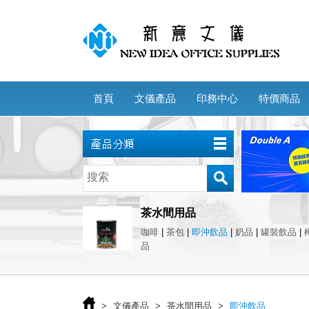
首頁
文儀產品
印務中心
特價商品
茶水間用品
咖啡
|
茶包
|
即沖飲品
|
奶品
|
罐裝飲品
|
品
>
文儀產品
>
茶水間用品
>
即沖飲品