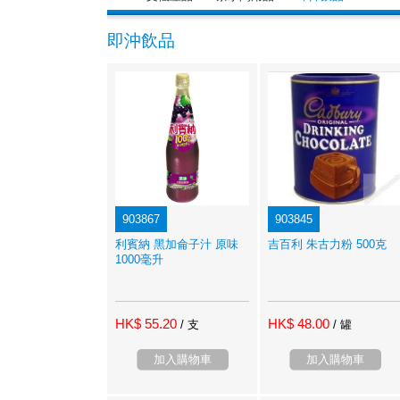
即沖飲品
903867
903845
利賓納 黑加侖子汁 原味
吉百利 朱古力粉 500克
1000毫升
HK$ 55.20
HK$ 48.00
/ 支
/ 罐
加入購物車
加入購物車