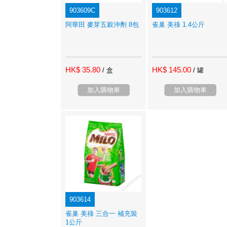
903609C
903612
阿華田 麥芽五穀沖劑 8包
雀巢 美祿 1.4公斤
HK$ 35.80
HK$ 145.00
/ 盒
/ 罐
加入購物車
加入購物車
903614
雀巢 美祿 三合一 補充裝
1公斤