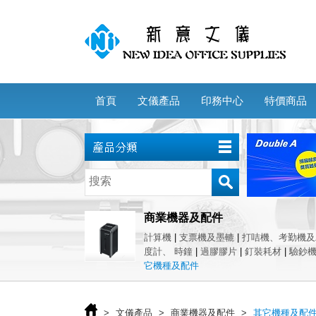
首頁
文儀產品
印務中心
特價商品
商業機器及配件
計算機
|
支票機及墨轆
|
打咭機、考勤機及
度計、 時鐘
|
過膠膠片
|
釘裝耗材
|
驗鈔
它機種及配件
>
文儀產品
>
商業機器及配件
>
其它機種及配