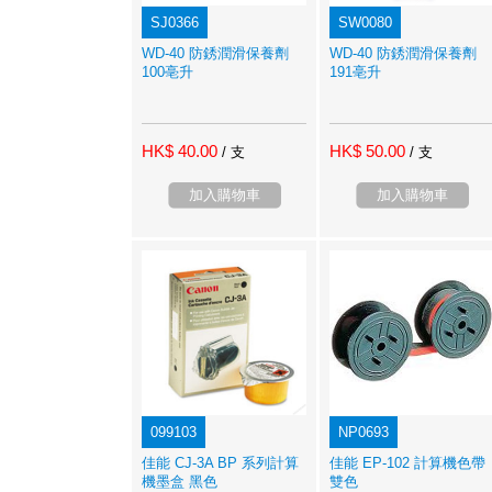
SJ0366
SW0080
WD-40 防銹潤滑保養劑
WD-40 防銹潤滑保養劑
100亳升
191亳升
HK$ 40.00
HK$ 50.00
/ 支
/ 支
加入購物車
加入購物車
099103
NP0693
佳能 CJ-3A BP 系列計算
佳能 EP-102 計算機色帶
機墨盒 黑色
雙色