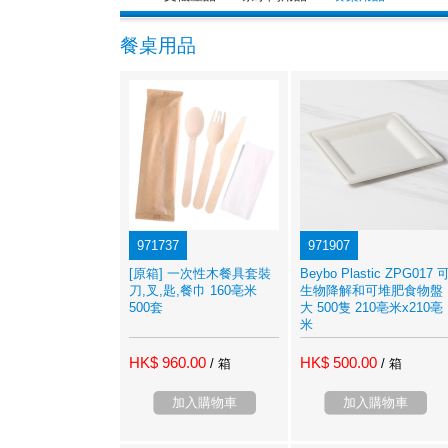
餐桌用品
971737
971907
[原箱] 一次性木餐具套裝
Beybo Plastic ZPG017 
刀,叉,匙,餐巾 160亳米
生物降解和可堆肥食物盤
500套
大 500隻 210亳米x210亳
米
HK$ 960.00
HK$ 500.00
/ 箱
/ 箱
加入購物車
加入購物車