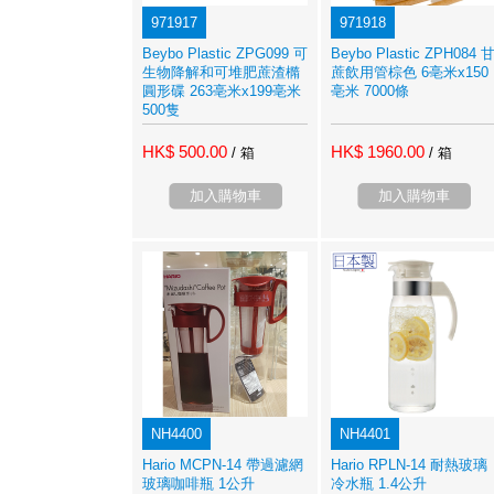
971917
971918
Beybo Plastic ZPG099 可
Beybo Plastic ZPH084 
生物降解和可堆肥蔗渣橢
蔗飲用管棕色 6亳米x150
圓形碟 263亳米x199亳米
亳米 7000條
500隻
HK$ 500.00
HK$ 1960.00
/ 箱
/ 箱
加入購物車
加入購物車
NH4400
NH4401
Hario MCPN-14 帶過濾網
Hario RPLN-14 耐熱玻璃
玻璃咖啡瓶 1公升
冷水瓶 1.4公升