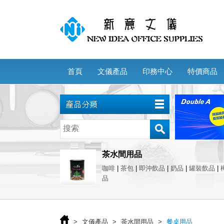
首頁
文儀產品
印務中心
特價商品
茶水間用品
咖啡
|
茶包
|
即沖飲品
|
奶品
|
罐裝飲品
|
品
>
文儀產品
>
茶水間用品
>
餐桌用品