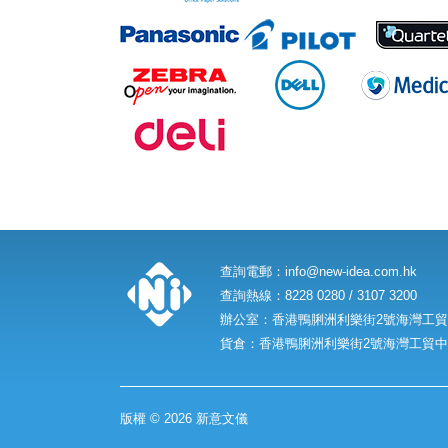
查詢電郵：
info@new-idea.com.hk
查詢熱線：8228 0280 / 3107 3200
辦公室：香港鴨脷洲利樂街2號海灣工貿中
貨倉：香港鴨脷洲利樂街2號海灣工貿中心
版權 © 2026 新意文儀