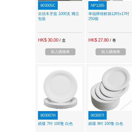
903005C
NP1285
尖頭木牙簽 1000支 獨立
幸福牌保鮮袋12吋x17吋
包裝
250個
HK$ 30.00
HK$ 27.80
/ 盒
/ 卷
加入購物車
加入購物車
903007H
903007I
紙碟 7吋 100隻 白色
紙碟 9吋 100隻 白色