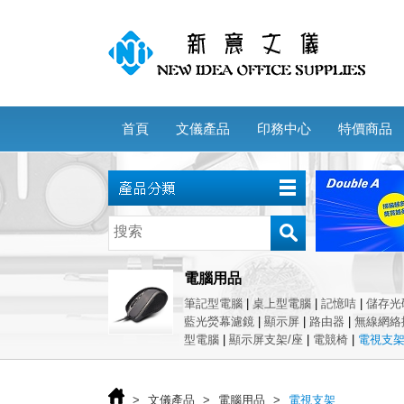
首頁
文儀產品
印務中心
特價商品
電腦用品
筆記型電腦
|
桌上型電腦
|
記憶咭
|
儲存光
藍光熒幕濾鏡
|
顯示屏
|
路由器
|
無線網絡
型電腦
|
顯示屏支架/座
|
電競椅
|
電視支
>
文儀產品
>
電腦用品
>
電視支架