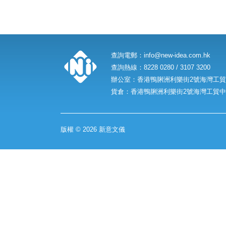
查詢電郵：
info@new-idea.com.hk
查詢熱線：8228 0280 / 3107 3200
辦公室：香港鴨脷洲利樂街2號海灣工貿中
貨倉：香港鴨脷洲利樂街2號海灣工貿中心
版權 © 2026 新意文儀