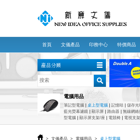
首頁
文儀產品
印務中心
特價商品
電腦用品
筆記型電腦
|
桌上型電腦
|
記憶咭
|
儲存光
藍光熒幕濾鏡
|
顯示屏
|
路由器
|
無線網絡
型電腦
|
顯示屏支架/座
|
電競椅
|
電視支
>
文儀產品
>
電腦用品
>
桌上型電腦