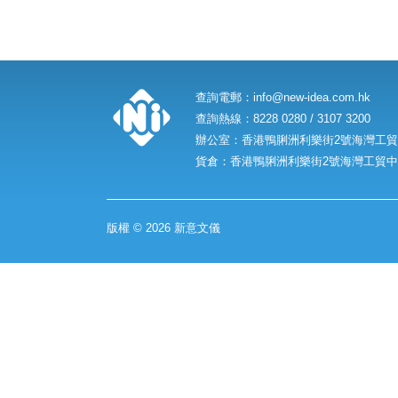
查詢電郵：
info@new-idea.com.hk
查詢熱線：8228 0280 / 3107 3200
辦公室：香港鴨脷洲利樂街2號海灣工貿中
貨倉：香港鴨脷洲利樂街2號海灣工貿中心
版權 © 2026 新意文儀