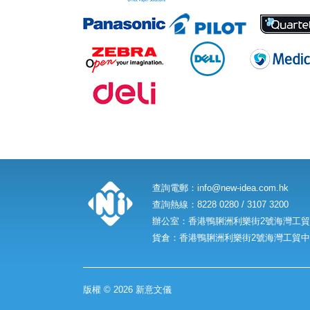
查詢電郵：
info@new-idea.com.hk
查詢熱線：8228 0280 / 3107 3200
辦公室：香港鴨脷洲利樂街2號海灣工貿中
貨倉：香港鴨脷洲利樂街2號海灣工貿中心
版權 © 2026 新意文儀