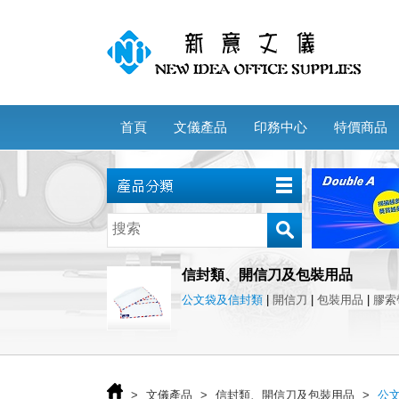
首頁
文儀產品
印務中心
特價商品
信封類、開信刀及包裝用品
公文袋及信封類
|
開信刀
|
包裝用品
|
膠索
>
文儀產品
>
信封類、開信刀及包裝用品
>
公