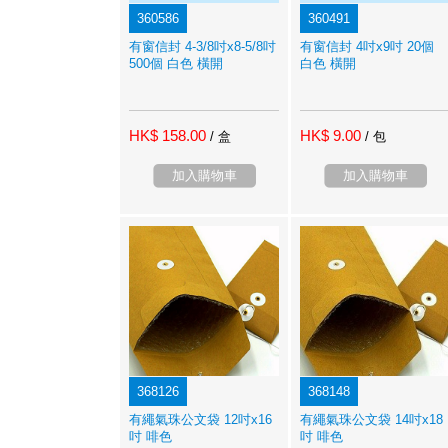
360586
360491
有窗信封 4-3/8吋x8-5/8吋
有窗信封 4吋x9吋 20個
500個 白色 橫開
白色 橫開
HK$ 158.00
HK$ 9.00
/ 盒
/ 包
加入購物車
加入購物車
368126
368148
有繩氣珠公文袋 12吋x16
有繩氣珠公文袋 14吋x18
吋 啡色
吋 啡色