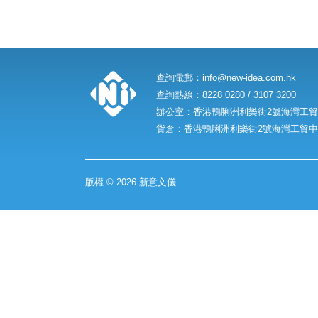
查詢電郵：
info@new-idea.com.hk
查詢熱線：8228 0280 / 3107 3200
辦公室：香港鴨脷洲利樂街2號海灣工貿中
貨倉：香港鴨脷洲利樂街2號海灣工貿中心
版權 © 2026 新意文儀