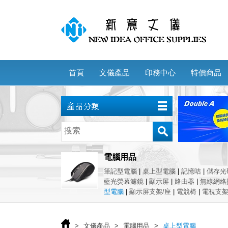
首頁
文儀產品
印務中心
特價商品
電腦用品
筆記型電腦
|
桌上型電腦
|
記憶咭
|
儲存光
藍光熒幕濾鏡
|
顯示屏
|
路由器
|
無線網絡
型電腦
|
顯示屏支架/座
|
電競椅
|
電視支
>
文儀產品
>
電腦用品
>
桌上型電腦