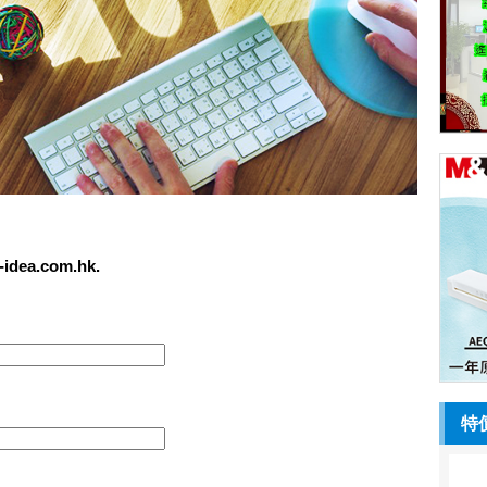
a.com.hk.
特