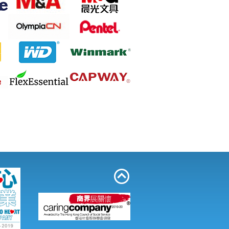
 晨光 AEQ96748 實惠型段狀碎紙
米x27毫米 12張 (discontinued)
c C20A 資料簿 A4 20頁 藍色