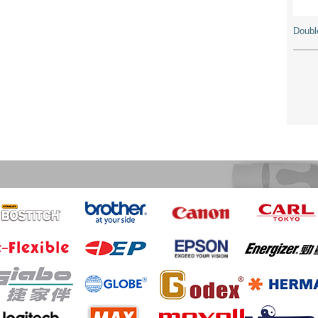
Doub
Cano