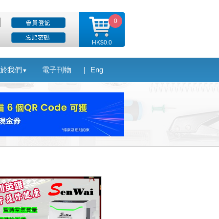
0
HK$0.0
於我們
電子刊物
|
Eng
▼