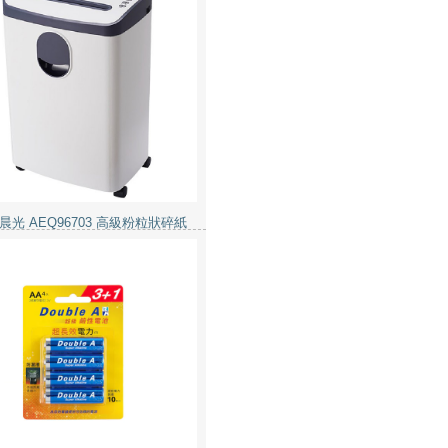
 晨光 AEQ96703 高級粉粒狀碎紙
毫米x6毫米 6張