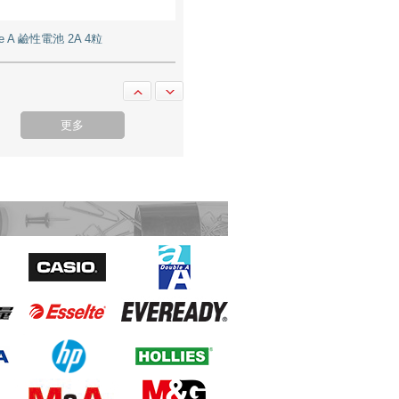
le A 鹼性電池 2A 4粒
更多
n LBP6030W 鐳射打印機 A4