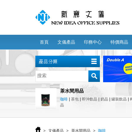
首頁
文儀產品
印務中心
特價商品
茶水間用品
咖啡
|
茶包
|
即沖飲品
|
奶品
|
罐裝飲品
|
品
>
文儀產品
>
茶水間用品
>
咖啡