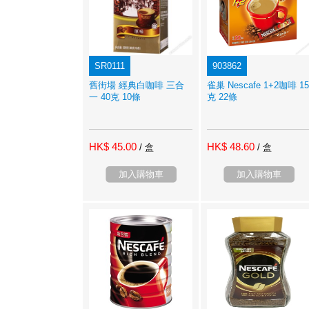
SR0111
903862
舊街場 經典白咖啡 三合
雀巢 Nescafe 1+2咖啡 15
一 40克 10條
克 22條
HK$ 45.00
HK$ 48.60
/ 盒
/ 盒
加入購物車
加入購物車