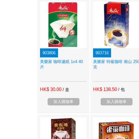
903806
903716
美樂家 咖啡濾紙 1x4 40
美樂家 特級咖啡 南山 25
片
克
HK$ 30.00
HK$ 138.50
/ 盒
/ 包
加入購物車
加入購物車