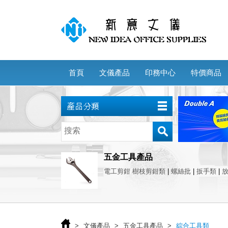
首頁
文儀產品
印務中心
特價商品
五金工具產品
電工剪鉗 樹枝剪鉗類
|
螺絲批
|
扳手類
|
>
文儀產品
>
五金工具產品
>
綜合工具類