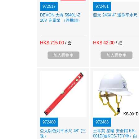
972517
972481
DEVON 大有 5940Li-Z
亞太 246# 4" 迷你平水尺
20V 充電泵 （淨機頭）
HK$ 715.00
HK$ 42.00
/ 套
/ 把
加入購物車
加入購物車
972480
972483
亞太以色列平水尺 48" (三
土耳其 星嘜 安全帽 KS-
珠）
001D(連KCS-7DY帶）白