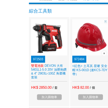
綜合工具類
972503
972484
雙電池裝
DEVON 大有
<紅色> 土耳其 星嘜 安全
5401L1-5.0 20V 油壓炮鑽
帽 KS-001D (連KCS-7DY
& 4" 2903Li-100Z 角麼機
帶）
套裝
HK$ 2850.00
HK$ 82.00
/ 套
/ 個
加入購物車
加入購物車