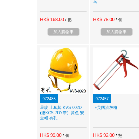
色
HK$ 168.00
HK$ 78.00
/ 把
/ 個
加入購物車
加入購物車
972485
972457
星嘜 土耳其 KVS-002D
正英國油灰槍
(連KCS-7DY帶）黃色 安
全帽 有孔
HK$ 99.00
HK$ 92.00
/ 個
/ 把