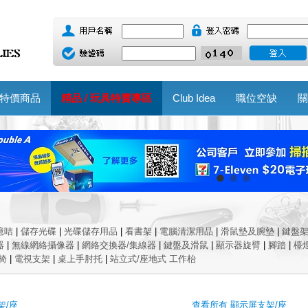
特價商品
精品 / 玩具特賣專區
Club Idea
職位空缺
關
憶咭
|
儲存光碟
|
光碟儲存用品
|
看書架
|
電腦清潔用品
|
滑鼠墊及腕墊
|
鍵盤
器
|
無線網絡攝像器
|
網絡交換器/集線器
|
鍵盤及滑鼠
|
顯示器旋臂
|
腳踏
|
檯
椅
|
電視支架
|
桌上手肘托
|
站立式/座地式 工作枱
架/座
查看所有 顯示屏支架/座