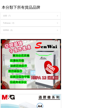
本分類下所有貨品品牌
全部
（7）
>
Fellowes
（4）
>
WIPAS
（3）
>