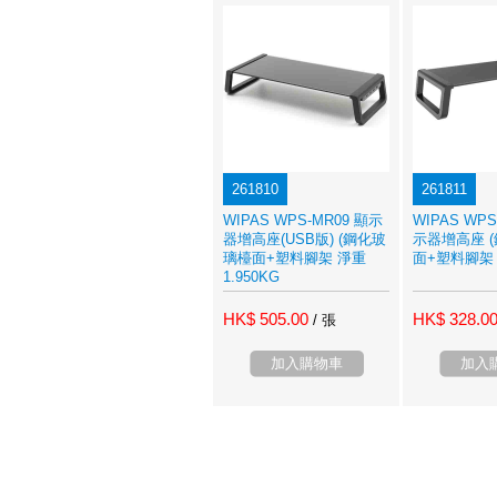
261810
261811
WIPAS WPS-MR09 顯示
WIPAS WPS
器增高座(USB版) (鋼化玻
示器增高座 
璃檯面+塑料腳架 淨重
面+塑料腳架 
1.950KG
HK$ 505.00
HK$ 328.0
/ 張
加入購物車
加入