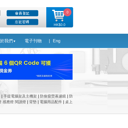
0
HK$0.0
於我們
電子刊物
|
Eng
▼
架
|
手提電腦架及主機架
|
防偷窺熒幕濾鏡
|
防
燈 感應燈 閱讀燈
|
背墊
|
電腦用品配件
|
桌上