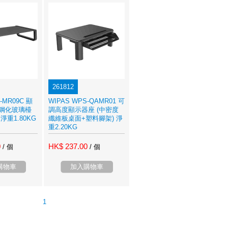
261812
-MR09C 顯
WIPAS WPS-QAMR01 可
(鋼化玻璃檯
調高度顯示器座 (中密度
淨重1.80KG
纖維板桌面+塑料腳架) 淨
重2.20KG
0
HK$ 237.00
/ 個
/ 個
購物車
加入購物車
1