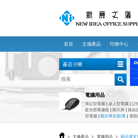
首頁
文儀產品
印務中心
電腦用品
筆記型電腦
|
桌上型電腦
|
記
藍光熒幕濾鏡
|
顯示屏
|
路由
型電腦
|
顯示屏支架/座
|
電競
>
文儀產品
>
電腦用品
>
顯示屏支