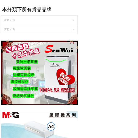
本分類下所有貨品品牌
全部
（12）
>
其它
（12）
>