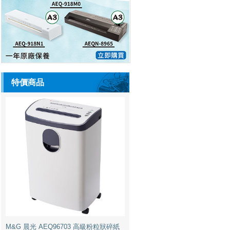
特價商品
M&G 晨光 AEQ96703 高級粉粒狀碎紙
機 2毫米x6毫米 6張