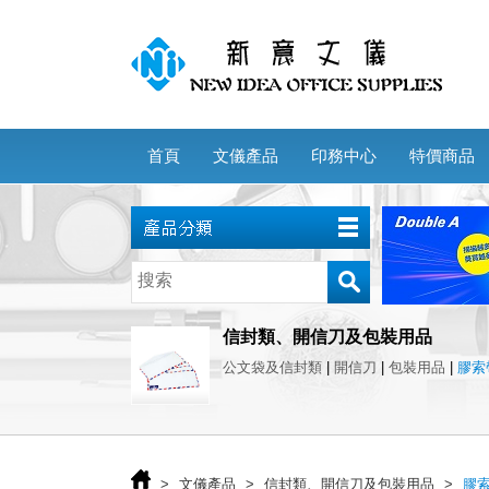
首頁
文儀產品
印務中心
特價商品
信封類、開信刀及包裝用品
公文袋及信封類
|
開信刀
|
包裝用品
|
膠索
>
文儀產品
>
信封類、開信刀及包裝用品
>
膠