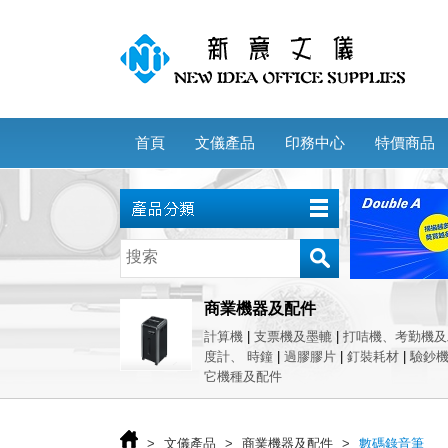
首頁
文儀產品
印務中心
特價商品
商業機器及配件
計算機
|
支票機及墨轆
|
打咭機、考勤機及
度計、 時鐘
|
過膠膠片
|
釘裝耗材
|
驗鈔
它機種及配件
>
文儀產品
>
商業機器及配件
>
數碼錄音筆