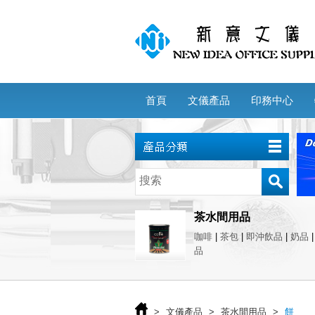
首頁
文儀產品
印務中心
茶水間用品
咖啡
|
茶包
|
即沖飲品
|
奶品
品
>
文儀產品
>
茶水間用品
>
餅