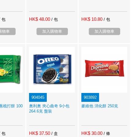
HK$ 48.00
HK$ 10.80
/ 包
/ 包
/ 包
購物車
加入購物車
加入購物車
904045
903892
蔥梳打餅 100
奧利奧 夾心曲奇 9小包
麥維他 消化餅 250克
264.6克 盤裝
HK$ 37.50
HK$ 30.00
/ 包
/ 盒
/ 條