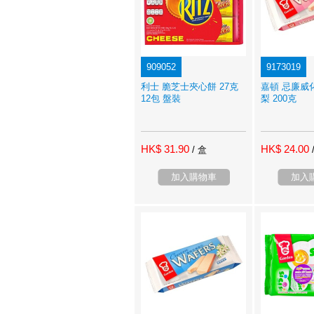
909052
9173019
利士 脆芝士夾心餅 27克
嘉頓 忌廉威
12包 盤裝
梨 200克
HK$ 31.90
HK$ 24.00
/ 盒
加入購物車
加入