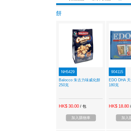
餅
NH5429
904115
Balocco 朱古力味威化餅
EDO DHA
250克
180克
HK$ 30.00
HK$ 18.80
/ 包
加入購物車
加入