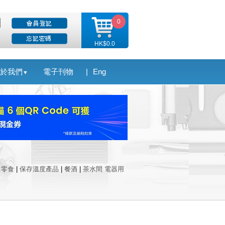
0
HK$0.0
於我們
電子刊物
|
Eng
▼
|
零食
|
保存溫度產品
|
餐酒
|
茶水間 電器用