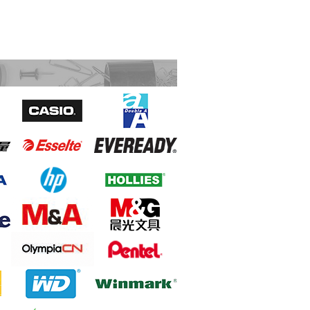
Double A 鹼性電池 2A 4粒
M&G 晨光 AEQ96748 實惠型段狀碎紙
機 4毫米x27毫米 12張 (discontinued)