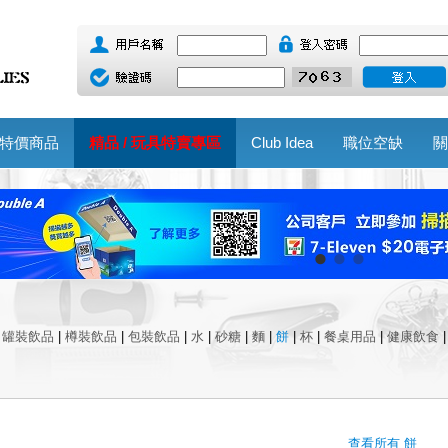
特價商品
精品 / 玩具特賣專區
Club Idea
職位空缺
關
|
罐裝飲品
|
樽裝飲品
|
包裝飲品
|
水
|
砂糖
|
麵
|
餅
|
杯
|
餐桌用品
|
健康飲食
查看所有 餅