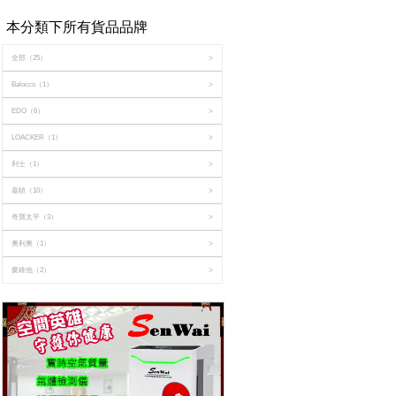
本分類下所有貨品品牌
全部
（25）
>
Balocco
（1）
>
EDO
（6）
>
LOACKER
（1）
>
利士
（1）
>
嘉頓
（10）
>
奇寶太平
（3）
>
奧利奧
（1）
>
麥維他
（2）
>