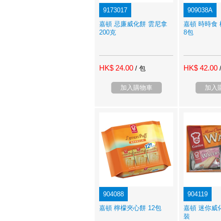
9173017
909038A
嘉頓 忌廉威化餅 雲尼拿
嘉頓 時時食 
200克
8包
HK$ 24.00
HK$ 42.00
/ 包
加入購物車
加入
904088
904119
嘉頓 檸檬夾心餅 12包
嘉頓 迷你威化
裝