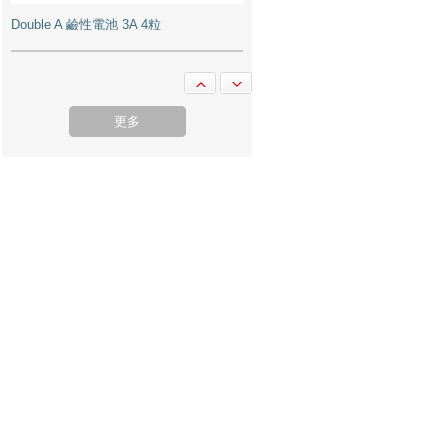
M&G 晨光 AEQ96703 高級粉粒狀碎紙
機 2毫米x6毫米 6張
更多
Sivic C20A 資料簿 A4 20頁 藍色