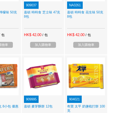
909037
NA0261
檸檬味 50克
嘉頓 時時食 芝士味 47克
嘉頓 時時食 花生味 50克
8包
8包
HK$ 42.00
HK$ 42.00
/ 包
/ 包
/ 包
購物車
加入購物車
加入購物車
909995
904021
 8小包 優惠
嘉頓 麥芽酥餅 12包
奇寶 太平 奶鹽梳打餅 100
克