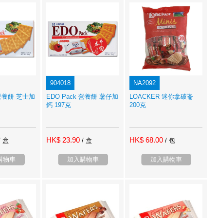
904018
NA2092
 營養餅 芝士加
EDO Pack 營養餅 薯仔加
LOACKER 迷你拿破崙
鈣 197克
200克
HK$ 23.90
HK$ 68.00
/ 盒
/ 盒
/ 包
購物車
加入購物車
加入購物車