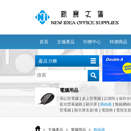
首頁
文儀產品
印務中心
特價商品
電腦用品
筆記型電腦
|
桌上型電腦
|
記憶咭
|
儲存光
藍光熒幕濾鏡
|
顯示屏
|
路由器
|
無線網絡
型電腦
|
顯示屏支架/座
|
電競椅
|
電視支
>
文儀產品
>
電腦用品
>
路由器