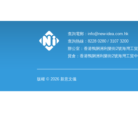
查詢電郵：
info@new-idea.com.hk
查詢熱線：8228 0280 / 3107 3200
辦公室：香港鴨脷洲利樂街2號海灣工貿中
貨倉：香港鴨脷洲利樂街2號海灣工貿中心
版權 © 2026 新意文儀