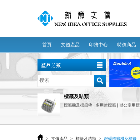
首頁
文儀產品
印務中心
特價商品
標籤及咭類
標籤機及標籤帶
|
多用途標籤
|
辦公室用標
>
文儀產品
>
標籤及咭類
>
銀碼標籤機及標籤