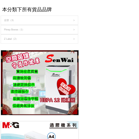
本分類下所有貨品品牌
全部
（3）
>
Pitney Bowes
（1）
>
Z Label
（2）
>