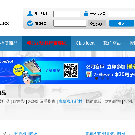
特價商品
精品 / 玩具特賣專區
Club Idea
職位空缺
關
用品
裝用品
|
膠索帶
|
水泡盅及手指臘
|
郵票機用耗材
|
封箱膠紙、封箱膠布
|
特別
用品
>
郵票機用耗材
查看所有 郵票機用耗材