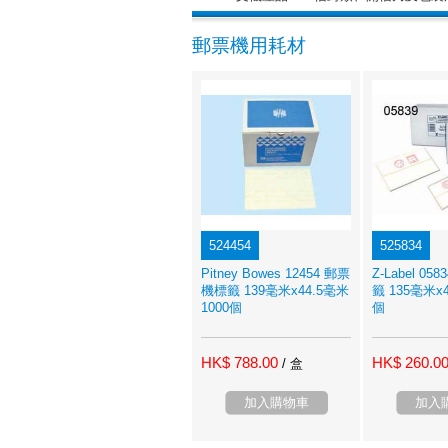
郵票機用耗材
524454
525834
Pitney Bowes 12454 郵票
Z-Label 0
機標籤 139毫米x44.5毫米
籤 135毫米x4
1000個
個
HK$ 788.00
HK$ 260.0
/ 盒
加入購物車
加入