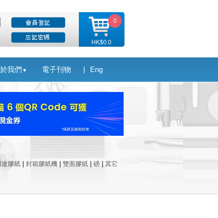
0
HK$0.0
於我們
電子刊物
|
Eng
▼
用途膠紙
|
封箱膠紙機
|
雙面膠紙
|
磅
|
其它