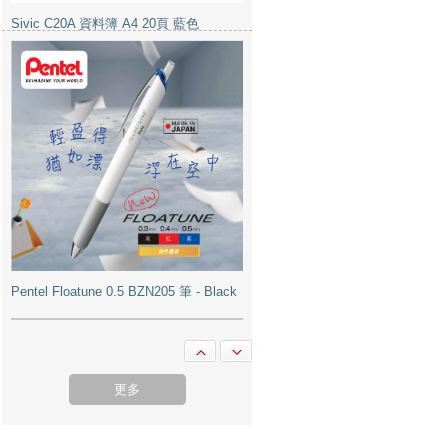
Pentel Floatune 0.5 BZN205 筆 - Black
M&G 晨光 AEQ96748 實惠型段狀碎紙
機 4毫米x27毫米 12張 (discontinued)
更多