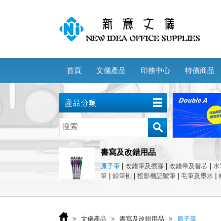
首頁
文儀產品
印務中心
特價商品
書寫及改錯用品
原子筆
|
改錯筆及擦膠
|
改錯帶及替芯
|
水
筆
|
鉛筆刨
|
投影機記號筆
|
毛筆及墨水
|
>
文儀產品
>
書寫及改錯用品
>
原子筆