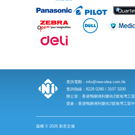
查詢電郵：
info@new-idea.com.hk
查詢熱線：8228 0280 / 3107 3200
辦公室：香港鴨脷洲利樂街2號海灣工貿中
貨倉：香港鴨脷洲利樂街2號海灣工貿中心
版權 © 2026 新意文儀