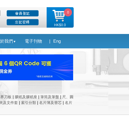
0
HK$0.0
於我們
電子刊物
|
Eng
▼
及界刀板
|
膠紙及膠紙座
|
筆筒及筆盤
|
尺、圓
夾及文件套
|
索引分類
|
名片簿及替芯
|
名片