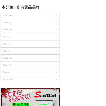
本分類下所有貨品品牌
全部
（292）
>
Colop
（3）
>
Horse
（5）
>
Lion
（3）
>
Max
（1）
>
Plus
（3）
>
Sanby
（7）
>
Shiny
（36）
>
Toyoda
（1）
>
Trodat
（12）
>
X
（1）
>
X Stamper
（4）
>
三菱
（2）
>