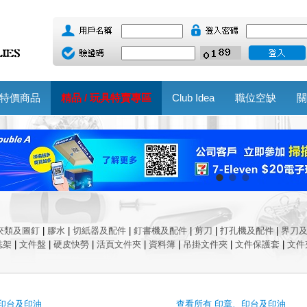
特價商品
精品 / 玩具特賣專區
Club Idea
職位空缺
關
夾類及圖釘
|
膠水
|
切紙器及配件
|
釘書機及配件
|
剪刀
|
打孔機及配件
|
界刀
誌架
|
文件盤
|
硬皮快勞
|
活頁文件夾
|
資料簿
|
吊掛文件夾
|
文件保護套
|
文件
印台及印油
查看所有 印章、印台及印油