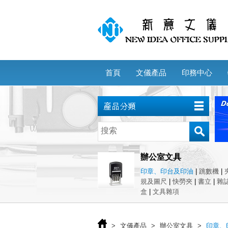
首頁
文儀產品
印務中心
辦公室文具
印章、印台及印油
|
跳數機
|
規及圖尺
|
快勞夾
|
書立
|
雜
盒
|
文具雜項
>
文儀產品
>
辦公室文具
>
印章、