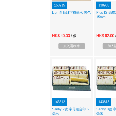
158915
138903
Lion 自動跳字機墨水 黑色
Plus IS-5
15mm
HK$ 40.00
HK$ 62.00
/ 個
加入購物車
加入
143812
143813
Sanby 2號 字母組合印 6
Sanby 3號
毫米
毫米