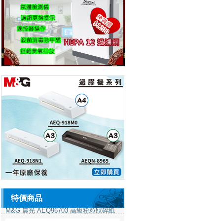
得力
（1）
>
德士美
（188）
>
新力牌
（2）
>
雅麗
（21）
>
其它
（2）
>
特價商品