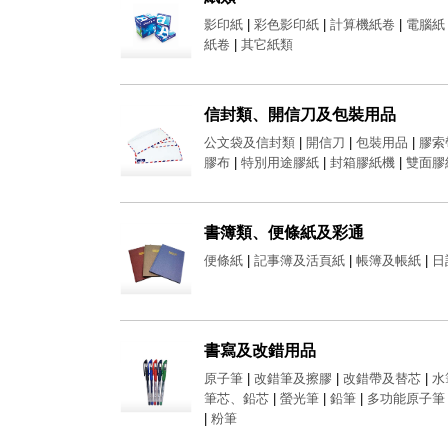
影印紙
|
彩色影印紙
|
計算機紙卷
|
電腦紙
紙卷
|
其它紙類
信封類、開信刀及包裝用品
公文袋及信封類
|
開信刀
|
包裝用品
|
膠索
膠布
|
特別用途膠紙
|
封箱膠紙機
|
雙面膠
書簿類、便條紙及彩通
便條紙
|
記事簿及活頁紙
|
帳簿及帳紙
|
日
書寫及改錯用品
原子筆
|
改錯筆及擦膠
|
改錯帶及替芯
|
水
筆芯、鉛芯
|
螢光筆
|
鉛筆
|
多功能原子筆
|
粉筆