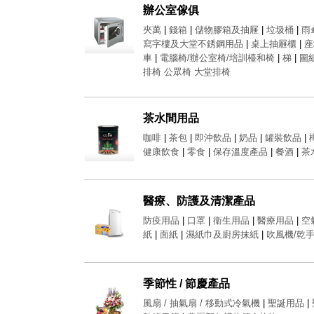
辦公室傢俱
夾萬
|
錢箱
|
儲物膠箱及抽屜
|
垃圾桶
|
雨
寫字樓及大堂不銹鋼用品
|
桌上抽屜櫃
|
座
車
|
電腦椅/辦公室椅/培訓檯和椅
|
梯
|
圖
排椅 公眾椅 大堂排椅
茶水間用品
咖啡
|
茶包
|
即沖飲品
|
奶品
|
罐裝飲品
|
健康飲食
|
零食
|
保存溫度產品
|
餐酒
|
茶
醫療、防護及清潔產品
防疫用品
|
口罩
|
衞生用品
|
醫療用品
|
空
紙
|
面紙
|
濕紙巾及廚房抹紙
|
吹風機/乾
季節性 / 節慶產品
風扇 / 抽氣扇 / 移動式冷氣機
|
聖誕用品
|