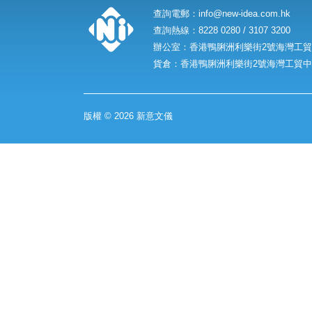
查詢電郵：
info@new-idea.com.hk
查詢熱線：8228 0280 / 3107 3200
辦公室：香港鴨脷洲利樂街2號海灣工貿中
貨倉：香港鴨脷洲利樂街2號海灣工貿中心
版權 © 2026 新意文儀