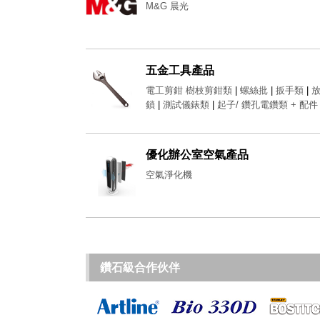
M&G 晨光
五金工具產品
電工剪鉗 樹枝剪鉗類
|
螺絲批
|
扳手類
|
鎖
|
測試儀錶類
|
起子/ 鑽孔電鑽類 + 配件
優化辦公室空氣產品
空氣淨化機
鑽石級合作伙伴