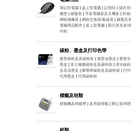
筆記型電腦
|
桌上型電腦
|
記憶咭
|
儲存光
腕墊
|
鍵盤架
|
手提電腦架及主機架
|
防偷
網絡攝像器
|
網絡交換器/集線器
|
鍵盤及
電腦用品配件
|
桌上型電腦
|
顯示屏支架/
作枱
碳粉、墨盒及打印色帶
惠普碳粉盒及碳粉鼓
|
惠普油墨盒
|
愛普
墨盒
|
富士施樂碳粉盒及碳粉鼓
|
理光碳粉
盒及油墨盒
|
樂聲牌碳粉盒及碳粉鼓
|
打印
代用墨盒
|
代用碳粉鼓
標籤及咭類
標籤機及標籤帶
|
多用途標籤
|
辦公室用標
紙類