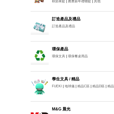
秋節果籃
|
農曆新年禮物籃
|
其他
訂造產品及禮品
訂造產品及禮品
環保產品
環保文具
|
環保餐桌用品
學生文具 / 精品
FUEKI
|
地球儀
|
精品C區
|
精品D區
|
精品
M&G 晨光