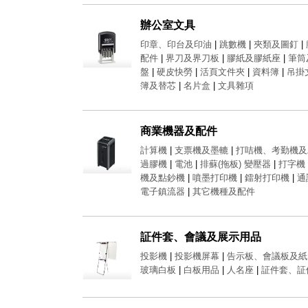
辦公室文具
印章、印台及印油
|
跳數機
|
夾類及圖釘
|
配件
|
界刀及界刀板
|
膠紙及膠紙座
|
筆筒
盤
|
硬皮快勞
|
活頁文件夾
|
資料簿
|
吊掛
簿及替芯
|
名片盒
|
文具雜項
商業機器及配件
計算機
|
支票機及墨轆
|
打咭機、考勤機及
過膠機
|
電池
|
排蘇(拖板) 變壓器
|
打字機
機及點鈔機
|
噴墨打印機
|
鐳射打印機
|
通
電子鎮流器
|
其它機種及配件
証件套、會議及展示用品
投影機
|
投影機屏幕
|
告示板、會議板及紙
玻璃白板
|
白板用品
|
人名座
|
証件套、証